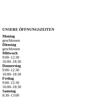
UNSERE ÖFFNUNGSZEITEN
Montag
geschlossen
Dienstag
geschlossen
Mittwoch
9
:
00
–
12
:
30
16
:
00
–
18
:
30
Donnerstag
9
:
00
–
12
:
30
16
:
00
–
18
:
30
Freitag
9
:
00
–
12
:
30
16
:
00
–
18
:
30
Samstag
8
:
30
–
13
:
00