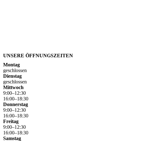
UNSERE ÖFFNUNGSZEITEN
Montag
geschlossen
Dienstag
geschlossen
Mittwoch
9
:
00
–
12
:
30
16
:
00
–
18
:
30
Donnerstag
9
:
00
–
12
:
30
16
:
00
–
18
:
30
Freitag
9
:
00
–
12
:
30
16
:
00
–
18
:
30
Samstag