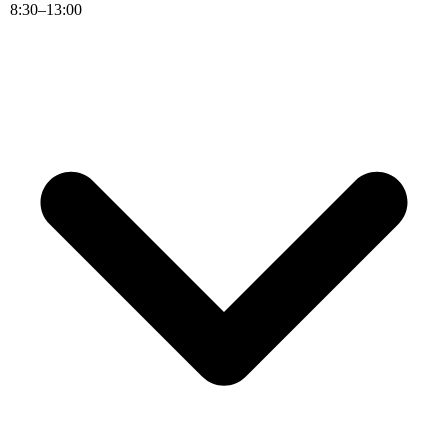
8
:
30
–
13
:
00